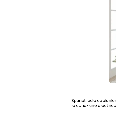
Spuneți adio cablurilo
o conexiune electrică