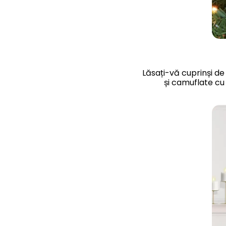
Lăsați-vă cuprinși de
și camuflate cu 