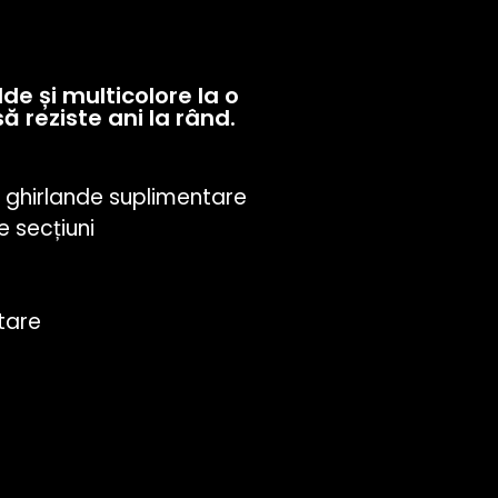
de și multicolore la o
 reziste ani la rând.
ă ghirlande suplimentare
e secțiuni
tare