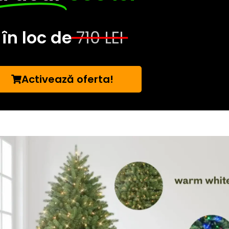
în loc de
710 LEI
Activează oferta!