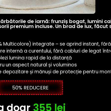
bătorile de iarnă: frunziș bogat, lumini cal
rii premium incluse. Un brad de lux, făcut să
 Multicolore) integrate – se aprind instant, făr
e internă a curentului, fără cabluri de legat într
ezi lumina rapid de la distanță
ru un aspect natural și voluminos
e depozitare și mănuși de protecție pentru mon
50% REDUCERE
a doar
355 lei