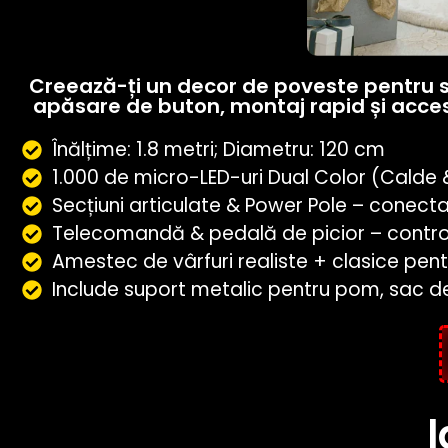
Creează-ți un decor de poveste pentru săr
apăsare de buton, montaj rapid și acceso
Înălțime: 1.8 metri; Diametru: 120 cm
1.000 de micro-LED-uri Dual Color (Calde &
Secțiuni articulate & Power Pole – conectar
Telecomandă & pedală de picior – control
Amestec de vârfuri realiste + clasice pent
Include suport metalic pentru pom, sac d
l