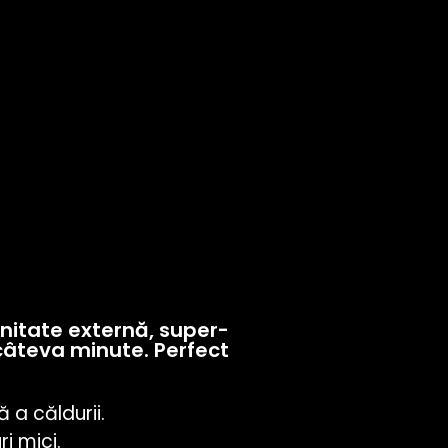
unitate externă, super-
 câteva minute. Perfect
 a căldurii.
i mici.