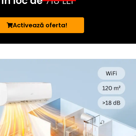
în loc de
718 LEI
Activează oferta!