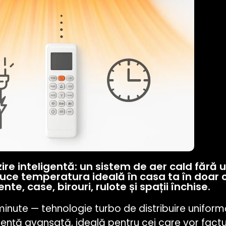
re inteligentă: un sistem de aer cald fără 
aduce temperatura ideală în casa ta în doar
e, case, birouri, rulote și spații închise.
minute — tehnologie turbo de distribuire uniformă
nță avansată, ideală pentru cei care vor factur