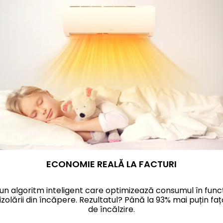
ECONOMIE REALĂ LA FACTURI
 un algoritm inteligent care optimizează consumul
în func
izolării din
înc
ăpere. Rezultatul? P
ân
ă la 93% mai puțin fa
de
înc
ălzire.