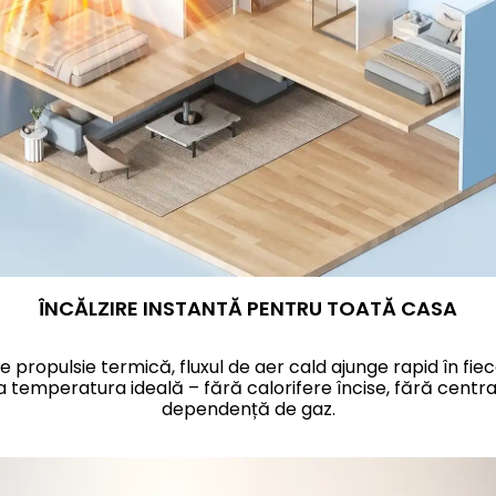
ÎNCĂLZIRE INSTANTĂ PENTRU TOATĂ CASA
e propulsie termică, fluxul de aer cald ajunge rapid
în fie
ja temperatura ideal
ă
– f
ără calorifere
încise
, f
ără centra
dependență de gaz.