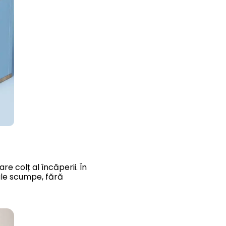
care col
ț al
înc
ăperii.
În
le scumpe, fără