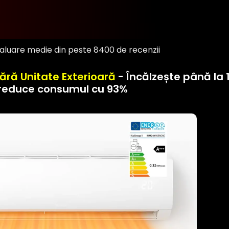
valuare medie din peste 8400 de recenzii
ără Unitate Exterioară
- Încălzește până la 
reduce consumul cu 93%