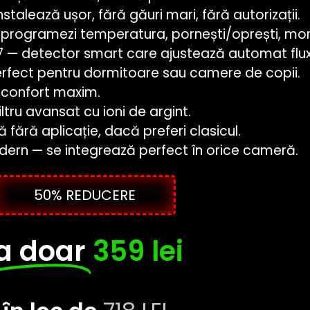
stalează ușor, fără găuri mari, fără autorizații.
 programezi temperatura, pornești/oprești, mon
— detector smart care ajustează automat fluxu
perfect pentru dormitoare sau camere de copii.
confort maxim.
filtru avansat cu ioni de argint.
ără aplicație, dacă preferi clasicul.
ern — se integrează perfect în orice cameră.
50% REDUCERE
la doar
359 lei