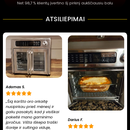
Net 98,7 % klientų įvertino šį pirkinį aukščiausiu balu
ATSILIEPIMAI
Adomas S.
„Šią karšto oro orkaitę
nusipirkau prieš mėnesį ir
galiu pasakyti, kad ji visiškai
pakeitė mano gaminimo
Darius F.
įpročius. Višta iškepa traški
išorėje ir sultinga viduje,