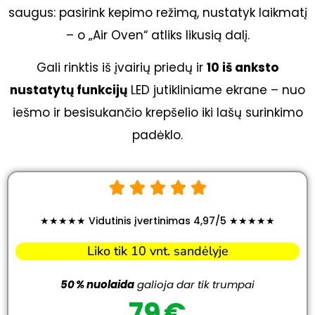
saugus: pasirink kepimo režimą, nustatyk laikmatį
– o „Air Oven“ atliks likusią dalį.
Gali rinktis iš įvairių priedų ir
10 iš anksto
nustatytų funkcijų
LED jutikliniame ekrane – nuo
iešmo ir besisukančio krepšelio iki lašų surinkimo
padėklo.
★★★★★ Vidutinis įvertinimas 4,97/5 ★★★★★
Liko tik 10 vnt. sandėlyje
50 % nuolaida
galioja dar tik trumpai
79 €