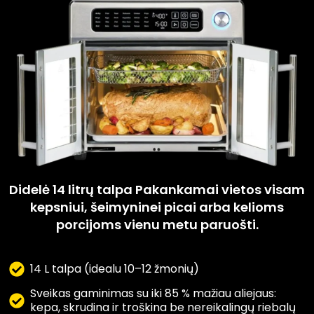
Didelė 14 litrų talpa Pakankamai vietos visam
kepsniui, šeimyninei picai arba kelioms
porcijoms vienu metu paruošti.
14 L talpa (idealu 10–12 žmonių)
Sveikas gaminimas su iki 85 % mažiau aliejaus:
kepa, skrudina ir troškina be nereikalingų riebalų