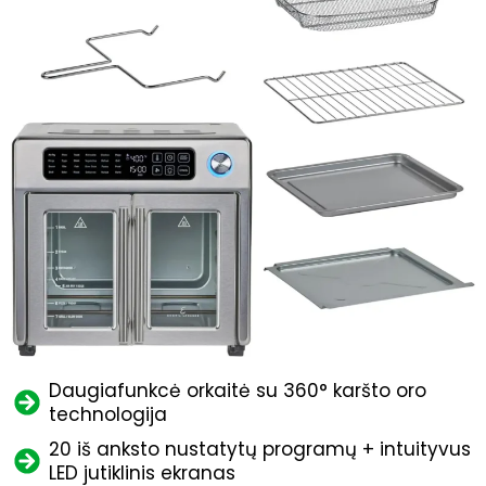
Daugiafunkcė orkaitė su 360° karšto oro
technologija
20 iš anksto nustatytų programų + intuityvus
LED jutiklinis ekranas