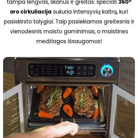
tampa lengvas, skanus ir greitas: speciali
360°
oro cirkuliacija
sukuria intensyvią kaitrą, kuri
pasiskirsto tolygiai. Taip pasiekiamas greitesnis ir
vienodesnis maisto gaminimas, o maistinės
medžiagos išsaugomos!