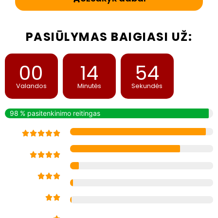
PASIŪLYMAS BAIGIASI UŽ:
00
14
52
Valandos
Minutės
Sekundės
98 % pasitenkinimo reitingas