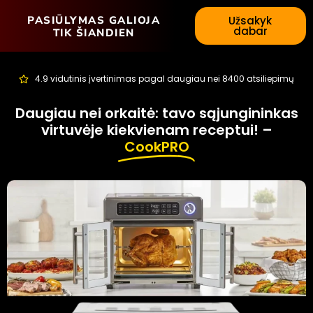
PASIŪLYMAS GALIOJA
Užsakyk
dabar
TIK ŠIANDIEN
4.9 vidutinis įvertinimas pagal daugiau nei 8400 atsiliepimų
Daugiau nei orkaitė: tavo sąjungininkas
virtuvėje kiekvienam receptui! –
CookPRO