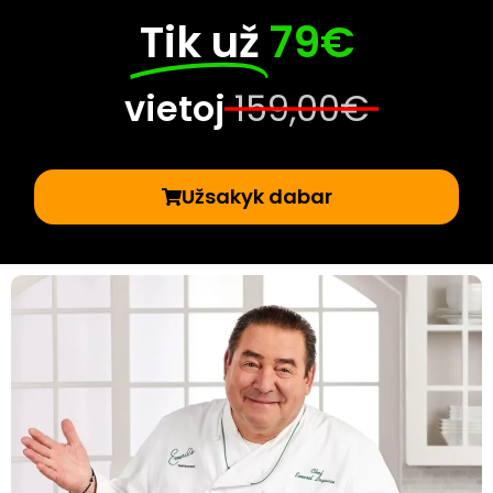
Tik už
79€
vietoj
159,00€
Užsakyk dabar