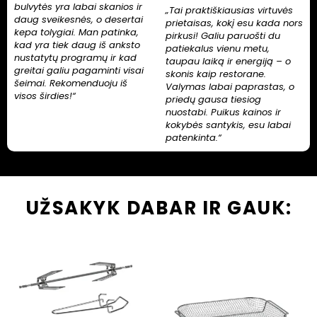
bulvytės yra labai skanios ir
„Tai praktiškiausias virtuvės
daug sveikesnės, o desertai
prietaisas, kokį esu kada nors
kepa tolygiai. Man patinka,
pirkusi! Galiu paruošti du
kad yra tiek daug iš anksto
patiekalus vienu metu,
nustatytų programų ir kad
taupau laiką ir energiją – o
greitai galiu pagaminti visai
skonis kaip restorane.
šeimai. Rekomenduoju iš
Valymas labai paprastas, o
visos širdies!“
priedų gausa tiesiog
nuostabi. Puikus kainos ir
kokybės santykis, esu labai
patenkinta.“
UŽSAKYK DABAR IR GAUK: