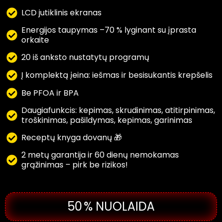
LCD jutiklinis ekranas
Energijos taupymas –70 % lyginant su įprasta
orkaite
20 iš anksto nustatytų programų
Į komplektą įeina: iešmas ir besisukantis krepšelis
Be PFOA ir BPA
Daugiafunkcis: kepimas, skrudinimas, atitirpinimas,
troškinimas, pašildymas, kepimas, garinimas
Receptų knyga dovanų 🎁
2 metų garantija ir 60 dienų nemokamas
grąžinimas – pirk be rizikos!
50 % NUOLAIDA