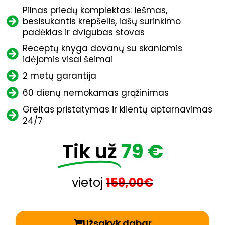
Pilnas priedų komplektas: iešmas,
besisukantis krepšelis, lašų surinkimo
padėklas ir dvigubas stovas
Receptų knyga dovanų su skaniomis
idėjomis visai šeimai
2 metų garantija
60 dienų nemokamas grąžinimas
Greitas pristatymas ir klientų aptarnavimas
24/7
Tik už
79 €
vietoj
159,00€
Užsakyk dabar